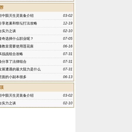
荐
恒中陨灭生灵装备介绍
03-02
分享老巢和祭坛打法攻略
12-19
合实力之谈
02-10
传奇选择什么职业呢？
07-05
雅教皇需要使用莲花座
06-16
享战战组合攻略
07-31
验分享了法律组合
07-31
发展遭遇的最大阻力是什么
07-31
里面的小副本很多
06-13
顶
恒中陨灭生灵装备介绍
03-02
合实力之谈
02-10