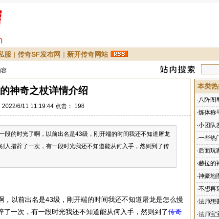
私服
|
传奇SF发布网
|
新开传奇网站
内容
本类热
的神奇之杖详情介绍
·
八阵图
022/6/11 11:19:44 点击：
198
·
炼体称
·
小团队
这有一段的时光了啊，以前出名是43级，刚开端的时间我还不知道屠龙
·
一些热
别人措辞了一次，有一段时光我还不知道能从何入手，然则到了传
·
后面玩
·
赫拉的
·
神豪地
·
不想再
啊，以前出名是43级，刚开端的时间我还不知道屠龙是怎么慢
·
法师想
辞了一次，有一段时光我还不知道能从何入手，然则到了
传奇
不错的
·
法师宝