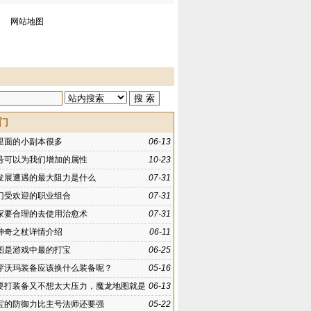
网站地图
门
里面的小副本很多
06-13
号可以为我们增加的属性
10-23
发展遭遇的最大阻力是什么
07-31
门受欢迎的职业组合
07-31
家要合理的去使用治愈术
07-31
神奇之杖详情介绍
06-11
图是游戏中最的打宝
06-25
穿沃玛装备应该换什么装备呢？
05-16
要打装备又不想太大压力，魔龙地图就是
06-13
打装备之地
宝的防御力比主号法师还要强
05-22