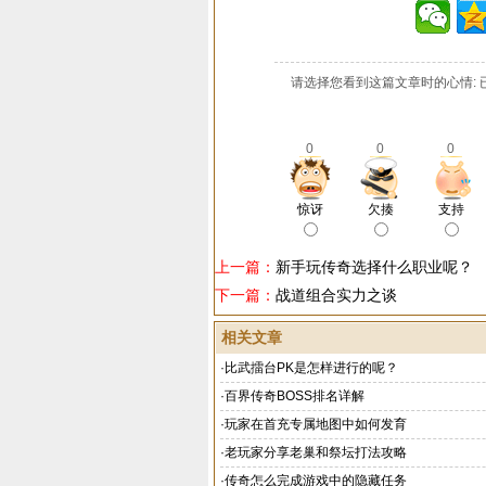
请选择您看到这篇文章时的心情: 
0
0
0
惊讶
欠揍
支持
上一篇：
新手玩传奇选择什么职业呢？
下一篇：
战道组合实力之谈
相关文章
·
比武擂台PK是怎样进行的呢？
·
百界传奇BOSS排名详解
·
玩家在首充专属地图中如何发育
·
老玩家分享老巢和祭坛打法攻略
·
传奇怎么完成游戏中的隐藏任务