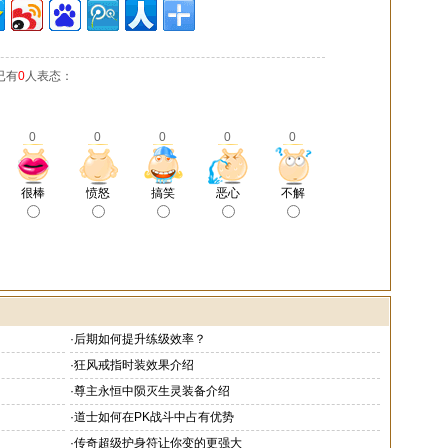
已有
0
人表态：
0
0
0
0
0
很棒
愤怒
搞笑
恶心
不解
·
后期如何提升练级效率？
·
狂风戒指时装效果介绍
·
尊主永恒中陨灭生灵装备介绍
·
道士如何在PK战斗中占有优势
·
传奇超级护身符让你变的更强大