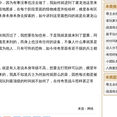
少，因为有事没事也没去做了，我如何就进到了屠龙池这里来
本类推
面地图多，在每个阶段里面的怪物难度并纷歧样，难度各有区
·
尊主永
本身本身本身去探索的，如今讲到这里最愁闷的就是在屠龙山
·
老玩家
·
战道组
·
新手玩
有阅历过了，我想要告知也有，于是我就直接来到了盟重，同
·
对付玛
随意来到的，而身上也没有任何的设备，不像人什么事就算是
·
达人分
成为他人，只有可怜的恐怖，如今传奇里面有若干级的兵士都
·
有些经
·
小团队
，就是有人老说本身等级不高，想要去打照样可以的，横竖年
·
八阵图
来的，我真不知道兵士为何如何就那么的菜，固然每次都是被
本类固
我玩到最顶级的时间就不如何了，在传奇里战斗照样甚正常
·
尊主永
·
战道组
来源：网络