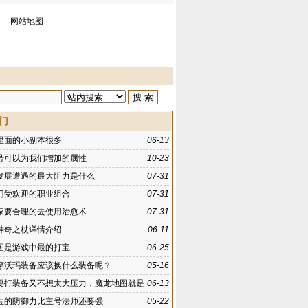
网站地图
门
里面的小副本很多
06-13
号可以为我们增加的属性
10-23
发展遭遇的最大阻力是什么
07-31
门受欢迎的职业组合
07-31
家要合理的去使用治愈术
07-31
神奇之杖详情介绍
06-11
图是游戏中最的打宝
06-25
穿沃玛装备应该换什么装备呢？
05-16
要打装备又不想太大压力，魔龙地图就是
06-13
打装备之地
宝的防御力比主号法师还要强
05-22