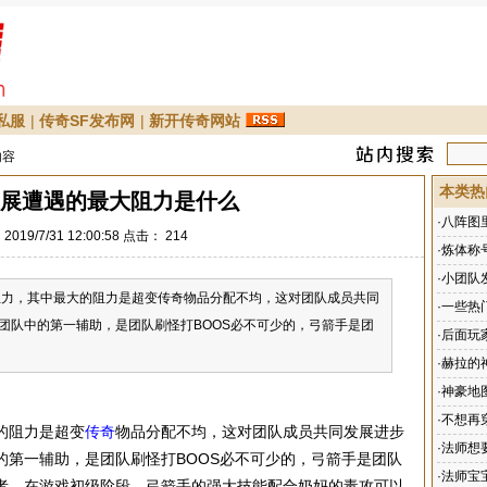
私服
|
传奇SF发布网
|
新开传奇网站
内容
本类热
展遭遇的最大阻力是什么
·
八阵图
019/7/31 12:00:58 点击：
214
·
炼体称
·
小团队
力，其中最大的阻力是超变传奇物品分配不均，这对团队成员共同
·
一些热
团队中的第一辅助，是团队刷怪打BOOS必不可少的，弓箭手是团
·
后面玩
·
赫拉的
·
神豪地
·
不想再
的阻力是超变
传奇
物品分配不均，这对团队成员共同发展进步
·
法师想
的第一辅助，是团队刷怪打BOOS必不可少的，弓箭手是团队
不错的
·
法师宝
者，在游戏初级阶段，弓箭手的强大技能配合奶妈的毒攻可以