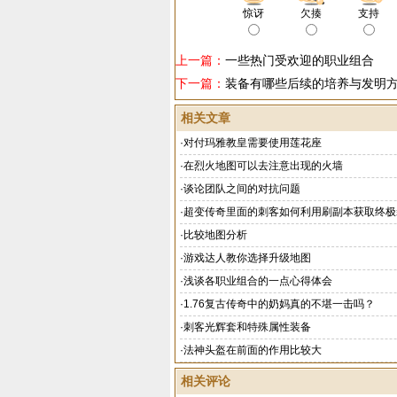
惊讶
欠揍
支持
上一篇：
一些热门受欢迎的职业组合
下一篇：
装备有哪些后续的培养与发明
相关文章
·
对付玛雅教皇需要使用莲花座
·
在烈火地图可以去注意出现的火墙
·
谈论团队之间的对抗问题
·
超变传奇里面的刺客如何利用刷副本获取终极
·
比较地图分析
·
游戏达人教你选择升级地图
·
浅谈各职业组合的一点心得体会
·
1.76复古传奇中的奶妈真的不堪一击吗？
·
刺客光辉套和特殊属性装备
·
法神头盔在前面的作用比较大
相关评论