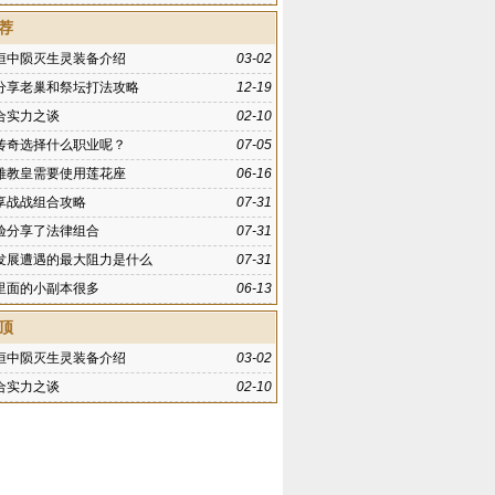
荐
恒中陨灭生灵装备介绍
03-02
分享老巢和祭坛打法攻略
12-19
合实力之谈
02-10
传奇选择什么职业呢？
07-05
雅教皇需要使用莲花座
06-16
享战战组合攻略
07-31
验分享了法律组合
07-31
发展遭遇的最大阻力是什么
07-31
里面的小副本很多
06-13
顶
恒中陨灭生灵装备介绍
03-02
合实力之谈
02-10