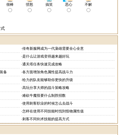
很棒
愤怒
搞笑
恶心
不解
方式
·
传奇新服网成为一代枭雄需要全心全意
·
是什么让游戏变得越来越好玩
·
通关塔任务快速完成攻略
装备
·
各方面增加角色属性提高战斗力
·
给力的队友能够助你更快的升级
·
高玩分享大师的战斗策略攻略
·
难砍牛魔怪要什么制胜招数
·
使用刺客职业的时候怎么去战斗
·
怎样在使用不同技能时找到怪物属性值
·
刺客不同剑术技能的提高方式