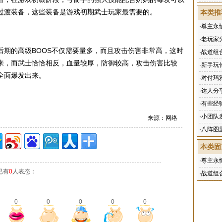
过渡装备，这些装备是游戏初期武士玩家最需要的。
本类推
·
尊主永
·
老玩家
后期的高级BOOS不仅需要量多，而且攻击伤害非常高，这时
·
战道组
来，而武士恰恰相反，血量较厚，防御较高，攻击伤害比较
·
新手玩
全面爆发出来。
·
对付玛
·
达人分
·
有些经
·
小团队
来源：网络
·
八阵图
本类固
·
尊主永
已有
0
人表态：
·
战道组
0
0
0
0
0