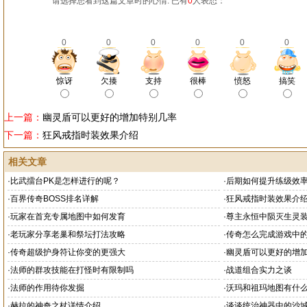
请选择您看到这篇文章时的心情: 已有
0
人表态：
0
0
0
0
0
0
惊讶
欠揍
支持
很棒
愤怒
搞笑
上一篇：
幽灵盾可以更好的增加特别几率
下一篇：
狂风戒指时装效果介绍
相关文章
·
比武擂台PK是怎样进行的呢？
·
后期如何提升练级效
·
百界传奇BOSS排名详解
·
狂风戒指时装效果介
·
玩家在首充专属地图中如何发育
·
尊主永恒中陨灭生灵
·
老玩家分享老巢和祭坛打法攻略
·
传奇怎么完成游戏中
·
传奇超级护身符让你变的更强大
·
幽灵盾可以更好的增
·
法师的群攻技能在打怪时有限制吗
·
战道组合实力之谈
·
法师的作用待你发掘
·
沃玛和祖玛地图有什
·
赫拉的神奇之杖详情介绍
·
谈谈统治神器中的沙