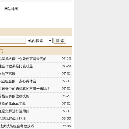
网站地图
门
说暴风火雨中心处伤害是最高的
06-13
业合作效果是比较明显
01-24
入地下宫殿
07-31
职业组合的一点心得体会
07-31
6复古传奇中的奶妈真的不堪一击吗？
07-31
珍惜自身的位移技能
06-21
欢的Sabac宝库
07-31
证是怎样进行运用的
07-31
也能玩好战士职业
09-02
K法师技能组合释放技巧
08-06