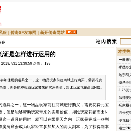
私服
|
传奇SF发布网
|
新开传奇网站
内容
本类热
凭证是怎样进行运用的
·
一般来
019/7/31 13:39:59 点击：
198
·
哪些职
·
地形引
加使用的道具之一，这一物品玩家前往商城进行购买，需要花费
·
浅谈各
昂贵，但是能够帮助玩家带来的实用价值，却比玩家花销高出N倍。
·
1.7
·
法师要
的道具之一，这一物品玩家前往商城进行购买，需要花费元宝
·
玩家最喜
贵，但是能够帮助玩家带来的实用价值，却比玩家花销高出N
·
月卡凭
得这一道具使用时，就可以在限期天之内，玩家是完成一些副
·
少花钱
降魔洞窟会成为玩家经常参加加入的两大副本，为了获得副本
·
道士P