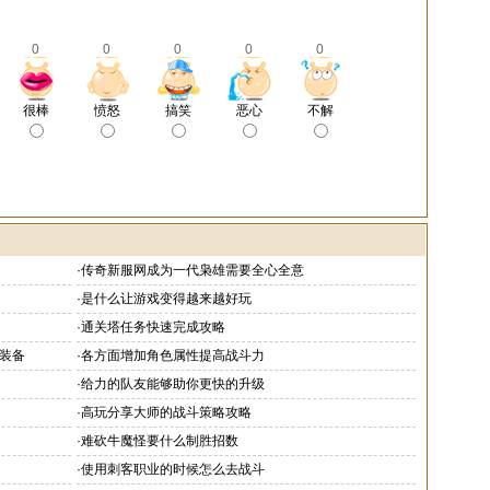
0
0
0
0
0
很棒
愤怒
搞笑
恶心
不解
·
传奇新服网成为一代枭雄需要全心全意
·
是什么让游戏变得越来越好玩
·
通关塔任务快速完成攻略
装备
·
各方面增加角色属性提高战斗力
·
给力的队友能够助你更快的升级
·
高玩分享大师的战斗策略攻略
·
难砍牛魔怪要什么制胜招数
·
使用刺客职业的时候怎么去战斗