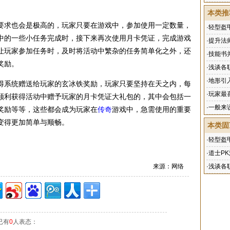
本类推
要求也会是极高的，玩家只要在游戏中，参加使用一定数量，
·
轻型盔
中的一些小任务完成时，接下来再次使用月卡凭证，完成游戏
·
提升法
让玩家参加任务时，及时将活动中繁杂的任务简单化之外，还
·
技能书
奖励。
·
浅谈各
·
地形引
得系统赠送给玩家的玄冰铁奖励，玩家只要坚持在天之内，每
·
玩家最喜
顺利获得活动中赠予玩家的月卡凭证大礼包的，其中会包括一
·
一般来
奖励等等，这些都会成为玩家在
传奇
游戏中，急需使用的重要
变得更加简单与顺畅。
本类固
·
轻型盔
·
道士P
来源：网络
·
浅谈各
已有
0
人表态：