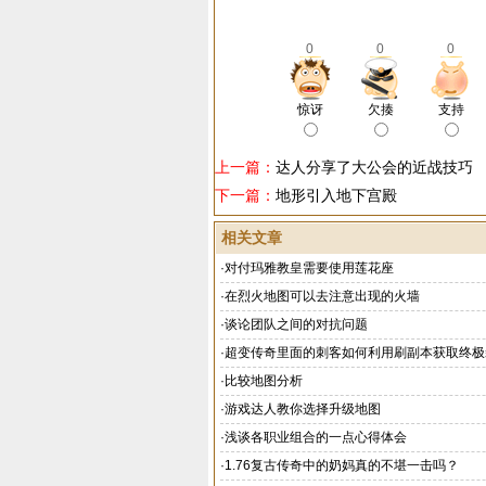
0
0
0
惊讶
欠揍
支持
上一篇：
达人分享了大公会的近战技巧
下一篇：
地形引入地下宫殿
相关文章
·
对付玛雅教皇需要使用莲花座
·
在烈火地图可以去注意出现的火墙
·
谈论团队之间的对抗问题
·
超变传奇里面的刺客如何利用刷副本获取终极
·
比较地图分析
·
游戏达人教你选择升级地图
·
浅谈各职业组合的一点心得体会
·
1.76复古传奇中的奶妈真的不堪一击吗？