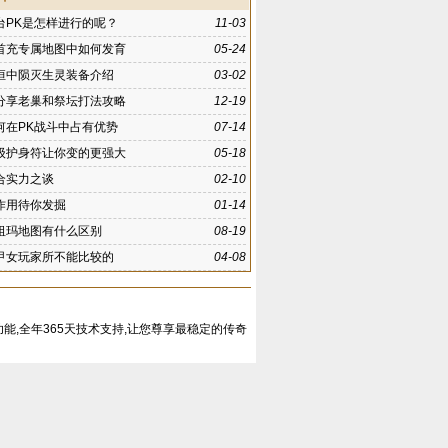
台PK是怎样进行的呢？
11-03
首充专属地图中如何发育
05-24
恒中陨灭生灵装备介绍
03-02
分享老巢和祭坛打法攻略
12-19
何在PK战斗中占有优势
07-14
级护身符让你变的更强大
05-18
合实力之谈
02-10
作用待你发掘
01-14
祖玛地图有什么区别
08-19
甲女玩家所不能比较的
04-08
能,全年365天技术支持,让您尊享最稳定的传奇