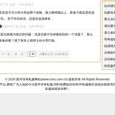
-07-31 点击：129 评论:0
·
比武擂
尤其是灭天火和火雨这两个技能，最少都得级以上，装备方面还是应该
·
玩家在
玲,。至于符石的话，还是应该选择有...
·
尊主永
验
·
老玩家
2019-07-31 点击：228 评论:0
·
道士如
备都是玩家最为惦记的问题，也是玩家讨论得最热烈的一个话题了，那么
·
传奇超
备的呢？接下来本人就和大伙分享打钱...
·
战道组
·
法师的
下一页
末 页
共
5
条记录 10条/每页
·
沃玛和
·
轻型盔
© 2026
新开传奇私服网站
(
www.cnuc.com.cn
) 版权所有 All Rights Reserved.
好平台,拥有广为人知的今日新开传奇私服,同时免费提供传奇SF私服新区游戏在线查询功
私服游戏发布网！