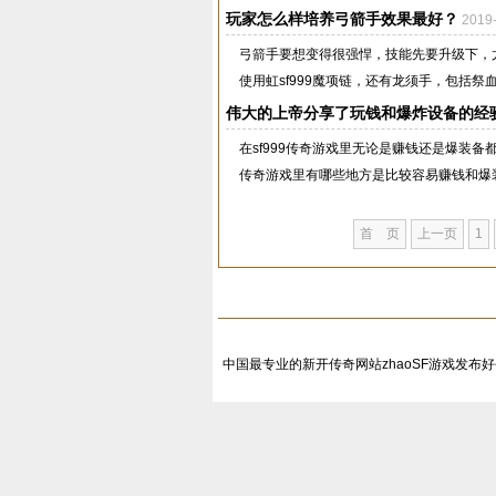
玩家怎么样培养弓箭手效果最好？
2019
弓箭手要想变得很强悍，技能先要升级下，
使用虹sf999魔项链，还有龙须手，包括祭血
伟大的上帝分享了玩钱和爆炸设备的经
在sf999传奇游戏里无论是赚钱还是爆装
传奇游戏里有哪些地方是比较容易赚钱和爆装
首 页
上一页
1
中国最专业的新开传奇网站zhaoSF游戏发布